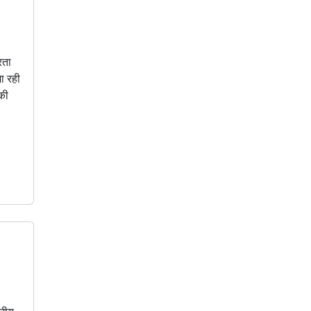
रता
ा रही
 की