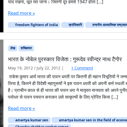
याद रखना, भूल मत जाना। जितनी दूर हमसे 1947 होता […]
के
रि
बी
यों
Read more »
ते
का
हु
वो
freedom fighters of india
क्रांतिकारि
वन्दनीय आध्यात्मिक राष्ट्रवा
ए
व
ती
न्द
न
नी
व
य
लेख
शख्सियत
र्ष
आ
ध्या
भारत के नोबेल पुरस्कार विजेता : गुरूदेव रवीन्द्र नाथ टैगोर
त्मि
o
क
May 19, 2012
/
July 22, 2012
|
1 Comment
n
रा
राकेश कुमार आर्य भारत की पावन धरती पर कितनी ही महान विभूतियों ने जन्
भा
ष्ट्र
लिया है, कितने ही विदेशी महापुरूषों ने इस पावन धरती को अपनी कर्म स्थली 
र
वा
है। प्राचीन काल से ही भारत की पावन धरा ने मातृवत मानवता को अपने पुनी
त
द
पयोधर से पावन पयपान कराकर उसे सत्कृत्यों के लिए प्रेरित किया […]
के
नो
Read more »
बे
ल
amartya kumar sen
amartya kumar sen in the field of econ
पु
Chandra shekhar venkat raman