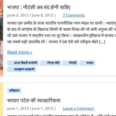
सी
भाजपा : नौटंकी अब बंद होनी चाहिए
रा
ष्ट्र
o
June 3, 2012
/
June 9, 2012
|
7 Comments
वा
n
भाजपा एक उम्मीद के साथ भारतीय राजनीतिक गगन मंडल पर उभरी। स्वतंत्
द
भा
के बाद से कांग्रेस के खिलाफ किसी भी सक्षम विपक्ष की जो कमी अनुभव की ज
ज
थी उसे भाजपा ने राष्ट्रीय स्तर पर दूर किया। समकालीन इतिहास में भाजपा
पा
यह सबसे बड़ी उपलब्धि थी। भाजपा ने एक ऐसे सर्व स्वीकृत चेहरे […]
:
नौ
Read more »
टं
की
अटल बिहारी वाजपेयी
नरेन्द्र मोदी
नौटंकी
भाजपा
अ
ब
लालकृष्ण आडवाणी
बं
द
हो
शख्सियत
नी
चा
सरदार पटेल की व्यावहारिकता
हि
ए
June 1, 2012
/
June 1, 2012
|
Leave a Comment