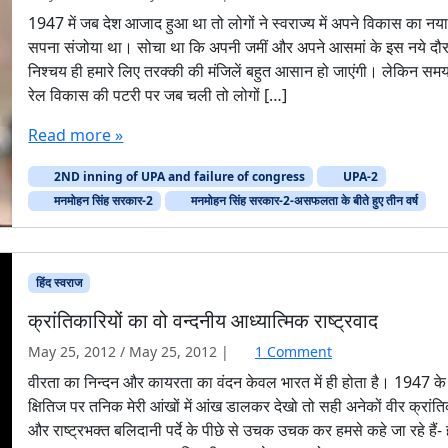
n
1947 में जब देश आजाद हुआ था तो लोगों ने स्वराज्य में अपने विकास का नय
म
सपना संजोया था। सोचा था कि अपनी जमीं और अपने आसमां के इस नये दौर 
न
निश्चय ही हमारे लिए तरक्की की मंजिलें बहुत आसान हो जाएंगी। लेकिन सम
मो
रेल विकास की पटरी पर जब चली तो लोगों […]
ह
न
Read more »
सिं
ह
2ND inning of UPA and failure of congress
UPA-2
स
र
मनमोहन सिंह सरकार-2
मनमोहन सिंह सरकार-2-असफलता के बीते हुए तीन वर्ष
का
र
-
हिंद स्‍वराज
2
,
क्रांतिकारियों का वो वन्दनीय आध्यात्मिक राष्ट्रवाद
की
अ
o
May 25, 2012
/
May 25, 2012
|
1 Comment
स
n
वीरता का निन्दन और कायरता का वंदन केवल भारत में ही होता है। 1947 के
फ
क्रां
क्षितिज पर तनिक मेरी आंखों में आंख डालकर देखो तो सही अनेकों वीर क्रांत
ल
ति
और राष्ट्रभक्त बलिदानी पर्दे के पीछे से उचक उचक कर हमसे कहे जा रहे हैं- ह
ता
का