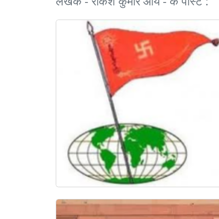
लेखक - राकेश कुमार आर्य - के पोस्ट :