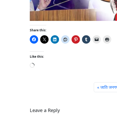
Share this:
Like this:
L
o
a
d
जाति जनगण
i
n
g
…
Leave a Reply