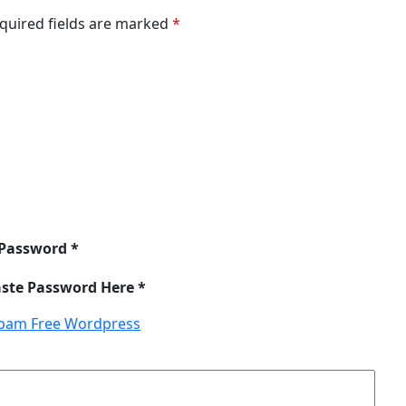
equired fields are marked
*
 Password *
aste Password Here *
pam Free Wordpress