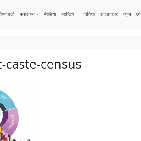
िश्ववार्ता
मनोरंजन
मीडिया
साहित्‍य
विविधा
साक्षात्‍कार
न्यूज़
अन
-caste-census