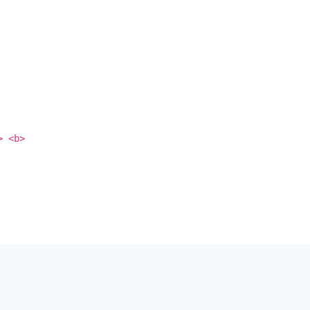
> <b>