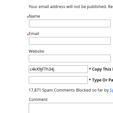
Your email address will not be published. R
Name
*
Email
*
Website
* Copy This
* Type Or P
17,871 Spam Comments Blocked so far by
S
Comment