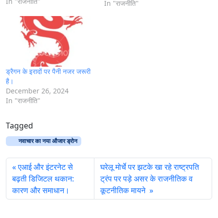
स्थानीय किसानों को आवश्यक कृषि
In "राजनीति"
In "राजनीति"
सेवाएँ प्रदान करने में सक्षम हो जाती
हैं। कृषि आधुनिकीकरण के…
ड्रैगन के इरादों पर पैनी नजर जरूरी
है।
December 26, 2024
In "राजनीति"
Tagged
नवाचार का नया औजार ड्रोन
एआई और इंटरनेट से
घरेलू मोर्चे पर झटके खा रहे राष्ट्रपति
बढ़ती डिजिटल थकान:
ट्रंप पर पड़े असर के राजनीतिक व
कारण और समाधान।
कूटनीतिक मायने