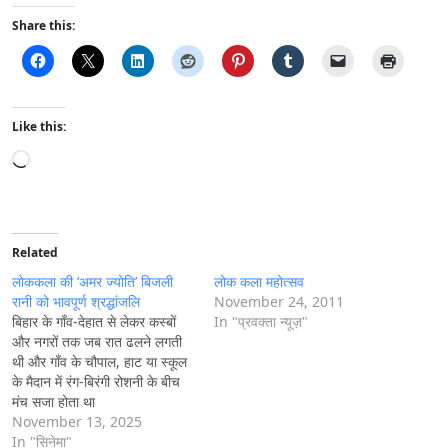
Share this:
Like this:
L
o
a
d
i
Related
n
लोककला की ‘अमर ज्योति’ बिजली
लोक कला महोत्सव
g
रानी को भावपूर्ण श्रद्धांजलि
November 24, 2011
बिहार के गाँव-देहात से लेकर कस्बों
In "प्रवक्ता न्यूज़"
…
और नगरों तक जब रात ढलने लगती
थी और गाँव के चौपाल, हाट या स्कूल
के मैदान में रंग-बिरंगी रोशनी के बीच
मंच सजा होता था
November 13, 2025
In "सिनेमा"