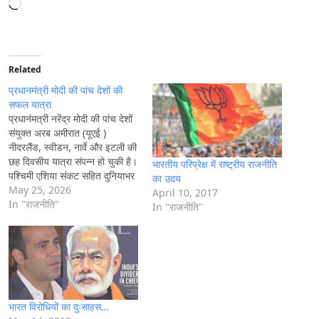
L
o
a
d
i
Related
n
प्रधानमंत्री मोदी की पांच देशों की
g
सफल यात्रा
प्रधानंमत्री नरेंद्र मोदी की पांच देशों
…
संयुक्त अरब अमीरात (यूएई )
नीदरलैंड, स्वीडन, नार्वे और इटली की
छह दिवसीय यात्रा संपन्न हो चुकी है।
भारतीय परिप्रेक्ष में राष्ट्रीय राजनीति
पश्चिमी एशिया संकट सहित दुनियाभर
का उदय
में चल रही उथल -पुथल तथा चीन की
May 25, 2026
April 10, 2017
विस्तारवादी नीतियों के दृष्टिगत
In "राजनीति"
In "राजनीति"
प्रधानमंत्री मोदी की यह यात्रा इन
देशों से द्विपक्षीय…
भारत विरोधियों का दुःसाहस…