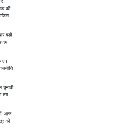
हैं।
त्व की
—मंडल
ार बड़ी
क कदम
 गए।
राजनीति
न चुनावी
शा तय
थीं, आज
त्र की