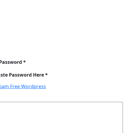
 Password *
aste Password Here *
pam Free Wordpress