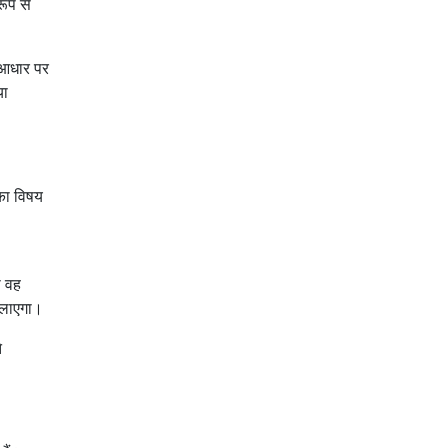
ूप से
क आधार पर
या
 का विषय
ा वह
ं लाएगा।
े