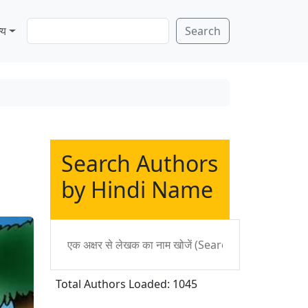
S
्य
Search
e
a
r
c
h
Search Authors
by Hindi Name
Total Authors Loaded: 1045