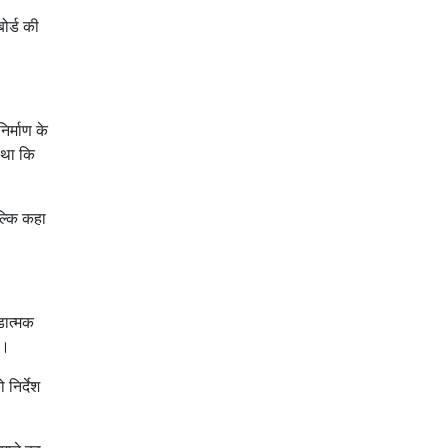
ोर्ड की
िर्माण के
 था कि
बल्कि कहा
डात्मक
है।
निर्देश