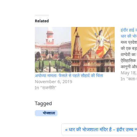
a
d
i
Related
n
इंदौर हाई 
g
धार की भ
मध्य प्रदे
…
को एक बड़
वाग्देवी का
ऐतिहासिक 
कानूनी और 
इस फैसले
May 18,
अयोध्या मामलाः फैसले से पहले सौहार्द की चिंता
In "कला-स
November 6, 2019
In "राजनीति"
Tagged
भोजशाला
धार की भोजशाला मंदिर है – इंदौर उच्च 