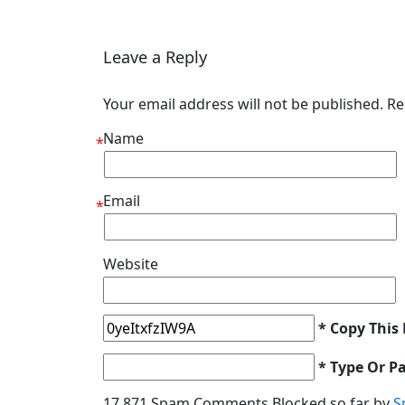
Leave a Reply
Your email address will not be published. R
Name
*
Email
*
Website
* Copy This
* Type Or P
17,871 Spam Comments Blocked so far by
S