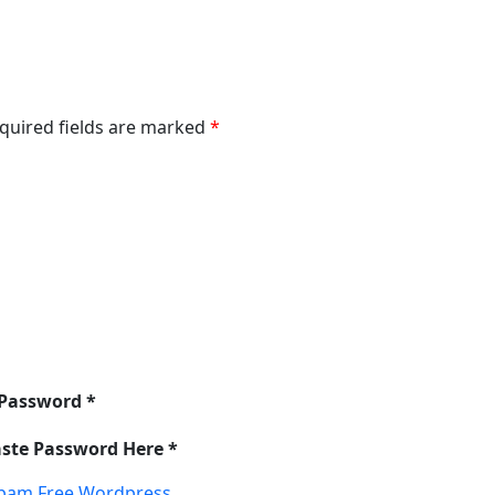
equired fields are marked
*
 Password *
aste Password Here *
pam Free Wordpress