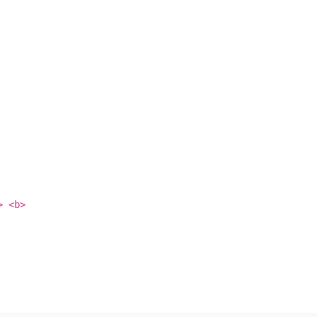
> <b>