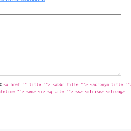
s:
<a href="" title=""> <abbr title=""> <acronym title=""
atetime=""> <em> <i> <q cite=""> <s> <strike> <strong>