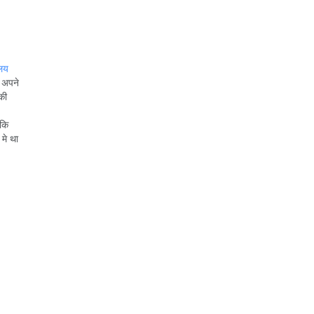
ालय
े अपने
की
 कि
 मे था