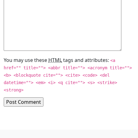
You may use these
HTML
tags and attributes:
<a
href="" title=""> <abbr title=""> <acronym title="">
<b> <blockquote cite=""> <cite> <code> <del
datetime=""> <em> <i> <q cite=""> <s> <strike>
<strong>