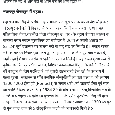
आकर बस गए थे और यहीं से अपने वंश को आगे बढ़ाए थे।
नरहरपुर गोरखपुर भी पड़ाव :-
महाराज मानसिंह के प्रपितामह संभवतः सदासुख पाठक अपना देश छोड़ कर
गोरखपुर के जिले में बिडहल के पास नरहर गाँव में जाकर बस गए थे। यह
ऐतिहासिक केंद्र,तहसील गोला गोरखपुर उ० प्र० के ग्राम पंचायत बरहज के
राजस्व ग्राम नरहन मुस्तक़िल एवं चडीहार में 26°19′ उत्तरी अक्षांश एवं
83°24′ पूर्वी देशान्तर पर घाघरा नदी के बाएं तट पर स्थिति है। नरहर घाघरा
नदी के तट पर स्थित एक महत्वपूर्ण ताम्र पाषाण कालीन पुरातत्व स्थल है,
जहाँ खुदाई में पांच स्तरीय संस्कृति के प्रमाण मिले हैं। यह स्थल मुख्य रूप से
कृषि-आधारित प्रारंभिक जीवन, विशिष्ट काले-लाल मिट्टी के बर्तनों और तांबे
की वस्तुओं के लिए प्रसिद्ध है, जो दूसरी सहस्राब्दी ईसा पूर्व के उत्तरार्ध में
फला-फूला।उत्खनन से पाँच क्रमिक संस्कृतियों का पता चला है, जो लगभग
1300-1200 ईसा पूर्व (Period I) से लेकर 6ठी-7वीं शताब्दी ईसा पूर्व तक
का प्रतिनिधित्व करती हैं । 1984-89 के बीच बनारस हिन्दू विश्वविद्यालय के
भारतीय इतिहास संस्कृति एवं पुरात्तव विभाग के प्रो० पुरुषोत्तम सिंह जी द्वारा
नरहन में उत्खनन कराया गया था।उत्खनन में ताम्र पाषाणकाल 1300 ई० पु०
से गुप्त काल तक की 5 संस्कृतिक कालो की जानकारी मिली है :-