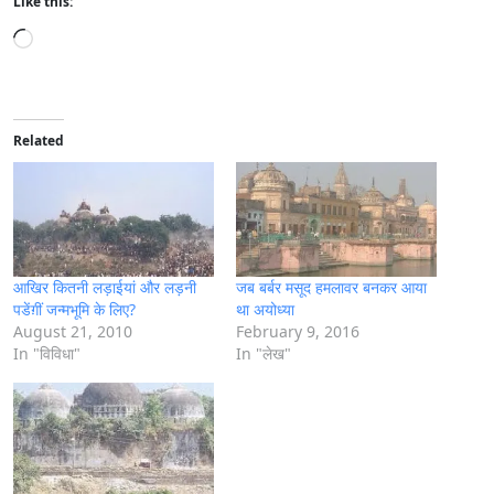
Like this:
L
o
a
d
i
Related
n
g
…
आखिर कितनी लड़ाईयां और लड़नी
जब बर्बर मसूद हमलावर बनकर आया
पडेंग़ीं जन्मभूमि के लिए?
था अयोध्या
August 21, 2010
February 9, 2016
In "विविधा"
In "लेख"