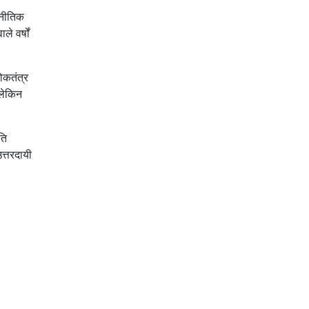
जनीतिक
े वर्षों
ोकतंत्र
 लेकिन
ति
त्तरदायी