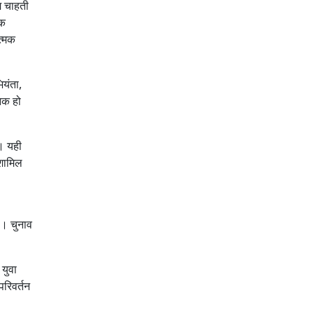
म चाहती
िक
त्मक
ियंता,
निक हो
। यही
 शामिल
ै। चुनाव
 युवा
परिवर्तन