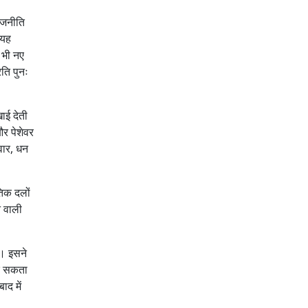
ाजनीति
 यह
ं भी नए
ति पुनः
ाई देती
र पेशेवर
िवार, धन
तिक दलों
े वाली
या। इसने
कर सकता
ाद में