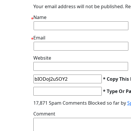
Your email address will not be published. R
Name
*
Email
*
Website
* Copy This
* Type Or P
17,871 Spam Comments Blocked so far by
S
Comment