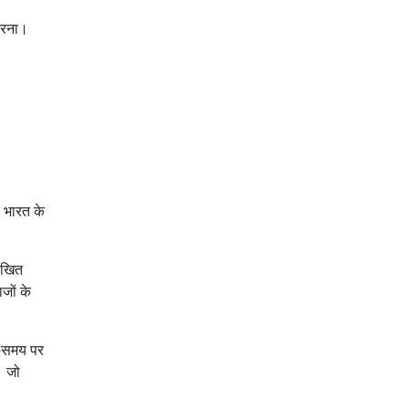
 करना।
त भारत के
लिखित
ाजों के
य-समय पर
। जो