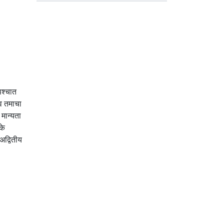
पश्चात
ीव तमाचा
 मान्यता
के
अद्वितीय