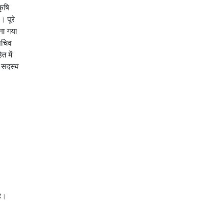
कृषि
। पूरे
ुना गया
ासचिव
त में
। सदस्य
है।