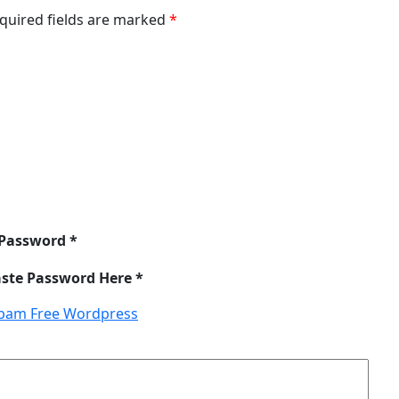
equired fields are marked
*
 Password *
aste Password Here *
pam Free Wordpress