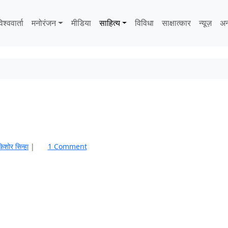
िश्ववार्ता
मनोरंजन
मीडिया
साहित्‍य
विविधा
साक्षात्‍कार
न्यूज़
अन
o
िशोर सिन्हा
|
1 Comment
n
रा
ष्ट्री
य
त
मा
चा