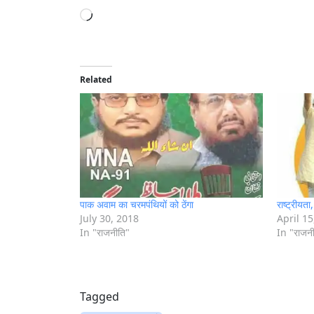
L
o
a
d
i
Related
n
g
…
पाक अवाम का चरमपंथियों को ठेंगा
राष्ट्रीयत
July 30, 2018
April 15
In "राजनीति"
In "राजन
Tagged