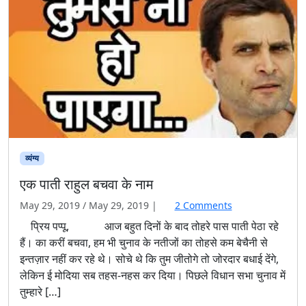
व्यंग्य
एक पाती राहुल बचवा के नाम
o
May 29, 2019
/
May 29, 2019
|
2 Comments
n
प्रिय पप्पू, आज बहुत दिनों के बाद तोहरे पास पाती पेठा रहे
ए
हैं। का करीं बचवा, हम भी चुनाव के नतीजों का तोहसे कम बेचैनी से
क
इन्तज़ार नहीं कर रहे थे। सोचे थे कि तुम जीतोगे तो जोरदार बधाई देंगे,
पा
लेकिन ई मोदिया सब तहस-नहस कर दिया। पिछले विधान सभा चुनाव में
ती
तुम्हारे […]
रा
हु