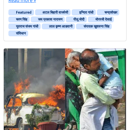
Read more »
ला
दि
Featured
अटल बिहारी वाजपेयी
इन्दिरा गांधी
न
चन्द्रशेखर
चरण सिंह
जय प्रकाश नारायण
पीलू मोदी
मोररजी देसाई
युवराज संजय गांधी
लाल कृष्ण आडवानी
संपादक खुशवन्त सिंह
संविधान