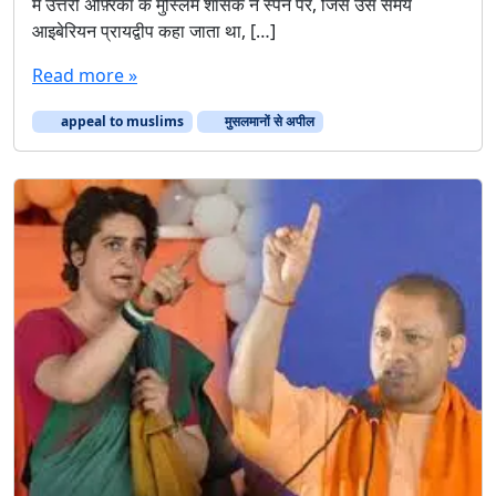
में उत्तरी अफ़्रिका के मुस्लिम शासक ने स्पेन पर, जिसे उस समय
मा
आइबेरियन प्रायद्वीप कहा जाता था, […]
नों
से
Read more »
अ
पी
appeal to muslims
मुसलमानों से अपील
ल