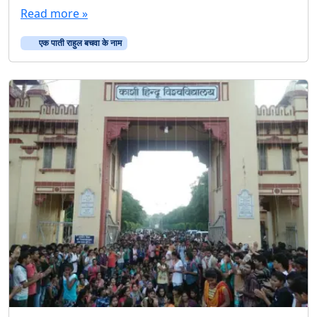
Read more »
ल
ब
एक पाती राहुल बचवा के नाम
च
वा
के
ना
म