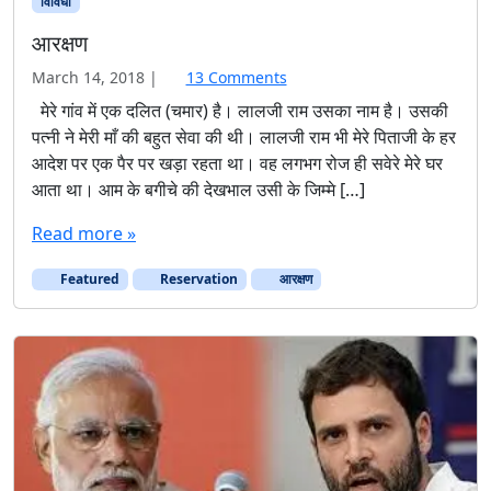
विविधा
आरक्षण
o
March 14, 2018
|
13 Comments
n
मेरे गांव में एक दलित (चमार) है। लालजी राम उसका नाम है। उसकी
आ
पत्नी ने मेरी माँ की बहुत सेवा की थी। लालजी राम भी मेरे पिताजी के हर
र
आदेश पर एक पैर पर खड़ा रहता था। वह लगभग रोज ही सवेरे मेरे घर
क्ष
आता था। आम के बगीचे की देखभाल उसी के जिम्मे […]
ण
Read more »
Featured
Reservation
आरक्षण