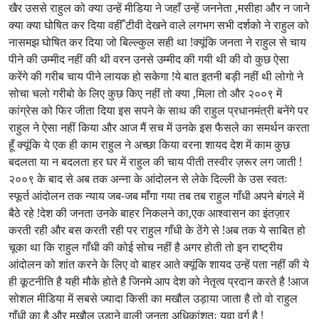
खैर उससे राहुल को क्या उन्हें मीडिया ने जहाँ उन्हें जननेता ,मसीहा और न जाने
क्या क्या घोषित कर दिया वहीँ टीवी देखने वाले लगभग सभी दर्शको ने राहुल को
नासमझ घोषित कर दिया जो बिल्ल्कुल सही था !क्यूंकि जनता ने राहुल से चाय
पीने की उम्मीद नहीं की थी वरन उनसे उम्मीद की गयी थी की वो कुछ ऐसा
करेंगे की गरीब चाय पीने लायक हो सकेगा !ये बात इतनी बड़ी नहीं थी लोगो ने
सोचा चलो गरीबो के लिए कुछ किए नहीं तो क्या ,मिला तो और २००९ में
कांग्रेस को फिर जीता दिया इस सपने के साथ की राहुल प्रधानमंत्री बनेंगे पर
राहुल ने ऐसा नहीं किया और आज मैं सच में उनके इस फैसले का समर्थन करता
हूँ क्यूंकि ये एक ही काम राहुल ने अच्छा किया वरना शायद देश में काम कुछ
बदलता या न बदलता हर घर में राहुल की चाय पीती तस्वीर ज़रूर लग जाती !
२००९ के बाद से अब तक अन्ना के आंदोलन से लेके दिल्ली के उस स्वतः
स्फूर्त आंदोलन तक न्याय जब-जब माँगा गया तब तब राहुल गाँधी अपने बंगले में
बैठे रहे !देश की जनता उनके बाहर निकलने का,एक आश्वासन का इंतज़ार
करती रही और बस करती रही पर राहुल गाँधी के ठेंगे से !अब तक ये साबित हो
चूका था कि राहुल गाँधी की कोई सोच नहीं है अगर होती तो इन राष्ट्रीय
आंदोलन को शांत करने के लिए वो बाहर आते क्यूंकि शायद उन्हें पता नहीं की ये
ही कूटनीति है यही मौके होते है जिनमे आप देश को नेतृत्व प्रदान करते है !आज
सोशल मीडिया में सबसे ज्यादा किसी का मखौल उड़ाया जाता है तो वो राहुल
गाँधी का है और मखौल उड़ाने वाली जनता अधिकांशतः युवा वर्ग है !