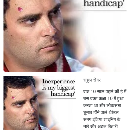
धी
ख़ा
स
से
आ
म
त
क
राहुल सेंगर
बात 10 साल पहले की है मैं
उस वक़्त कक्षा 10 में हुआ
करता था और लोकसभा
चुनाव होंने वाले थे!उस
समय इंडिया शाइनिंग के
नारे और अटल बिहारी