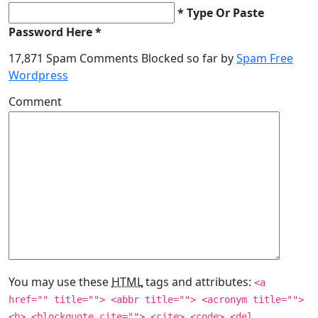
* Type Or Paste
Password Here *
17,871 Spam Comments Blocked so far by
Spam Free
Wordpress
Comment
You may use these
HTML
tags and attributes:
<a
href="" title=""> <abbr title=""> <acronym title="">
<b> <blockquote cite=""> <cite> <code> <del