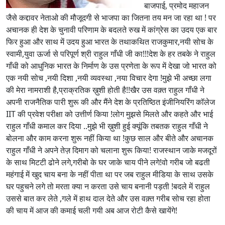
बाजपाई, प्रमोद महाजन
जैसे कद्दावर नेताओ की मौजूदगी से भाजपा का जितना तय मन जा रहा था ! पर
अचानक ही देश के चुनावी परिणाम के बदलते रुख में कांग्रेस का उदय एक बार
फिर हुआ और साथ में उदय हुआ भारत के तथाकथित राजकुमार,नयी सोच के
स्वामी,युवा ऊर्जा से परिपूर्ण श्री राहुल गाँधी जी का!!!देश के हर तबके ने राहुल
गाँधी को आधुनिक भारत के निर्माण के उस प्रणेता के रूप में देखा जो भारत को
एक नयी सोच ,नयी दिशा ,नयी व्यवस्था ,नया विचार देगा !मुझे भी अच्छा लगा
की मेरा नामराशी है,प्राक्रतिक ख़ुशी होती है!!खैर उस वक़्त राहुल गाँधी ने
अपनी राजनैतिक पारी शुरू की और मैंने देश के प्रतिष्ठित इंजीनियरिंग कॉलेज
IIT की प्रवेश परीक्षा को उत्तीर्ण किया !लोग मुझसे मिलते और कहते और भाई
राहुल गाँधी कमाल कर दिया ..मुझे भी ख़ुशी हुई क्यूंकि तबतक राहुल गाँधी ने
बोलना और काम करना शुरू नहीं किया था !कुछ साल और बीते और अचानक
राहुल गाँधी ने अपने तेज़ दिमाग को चलाना शुरू किया! राजस्थान जाके मजदूरों
के साथ मिटटी ढोने लगे,गरीबो के घर जाके चाय पीने लगे!वो गरीब जो बढती
महंगाई में खुद चाय बना के नहीं पीता था पर जब राहुल मीडिया के साथ उसके
घर पहुचने लगे तो मरता क्या न करता उसे चाय बनानी पड़ती !बदले में राहुल
उससे बात कर लेते ,गले में हाथ दाल देते और उस वक़्त गरीब सोच रहा होता
की चाय में आज की कमाई चली गयी अब आज रोटी कैसे खायेंगे!