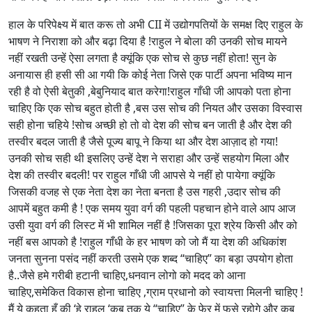
हाल के परिपेक्ष्य में बात करू तो अभी CII में उद्योगपतियों के समक्ष दिए राहुल के
भाषण ने निराशा को और बढ़ा दिया है !राहुल ने बोला की उनकी सोच मायने
नहीं रखती उन्हें ऐसा लगता है क्यूंकि एक सोच से कुछ नहीं होता! सुन के
अनायास ही हसी सी आ गयी कि कोई नेता जिसे एक पार्टी अपना भविष्य मान
रही है वो ऐसी बेतुकी ,बेबुनियाद बात करेगा!राहुल गाँधी जी आपको पता होना
चाहिए कि एक सोच बहुत होती है ,बस उस सोच की नियत और उसका विस्वास
सही होना चहिये !सोच अच्छी हो तो वो देश की सोच बन जाती है और देश की
तस्वीर बदल जाती है जैसे पूज्य बापू ने किया था और देश आज़ाद हो गया!
उनकी सोच सही थी इसलिए उन्हें देश ने सराहा और उन्हें सहयोग मिला और
देश की तस्वीर बदली! पर राहुल गाँधी जी आपसे ये नहीं हो पायेगा क्यूंकि
जिसकी वजह से एक नेता देश का नेता बनता है उस गहरी ,उदार सोच की
आपमें बहुत कमी है ! एक समय युवा वर्ग की पहली पहचान होने वाले आप आज
उसी युवा वर्ग की लिस्ट में भी शामिल नहीं है !जिसका पूरा श्रेय किसी और को
नहीं बस आपको है !राहुल गाँधी के हर भाषण को जो मैं या देश की अधिकांश
जनता सुनना पसंद नहीं करती उसमे एक शब्द “चाहिए” का बड़ा उपयोग होता
है..जैसे हमे गरीबी हटानी चाहिए,धनवान लोगो को मदद को आना
चाहिए,समेकित विकास होना चाहिए ,ग्राम प्रधानो को स्वायत्ता मिलनी चाहिए !
मैं ये कहता हूँ की ‘हे राहुल ‘कब तक ये “चाहिए” के फेर में फसे रहोगे और कब