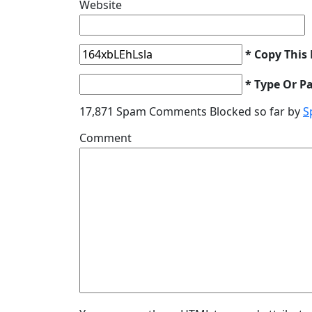
Website
* Copy This
* Type Or P
17,871 Spam Comments Blocked so far by
S
Comment