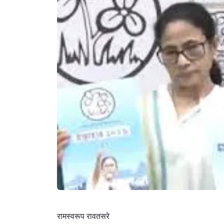
रामस्वरूप रावतसरे