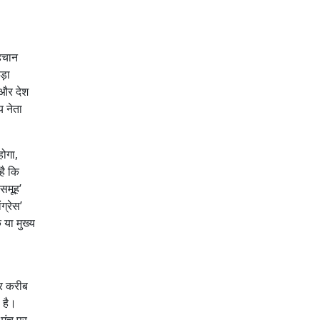
पहचान
ड़ा
 और देश
य नेता
होगा,
है कि
 समूह’
ग्रेस’
 या मुख्य
पर करीब
 है।