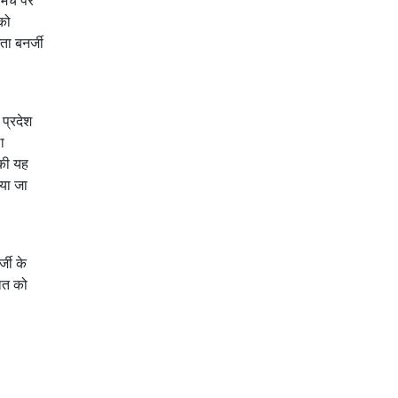
 मंच पर
को
ता बनर्जी
प्रदेश
ा
 की यह
या जा
्जी के
बात को