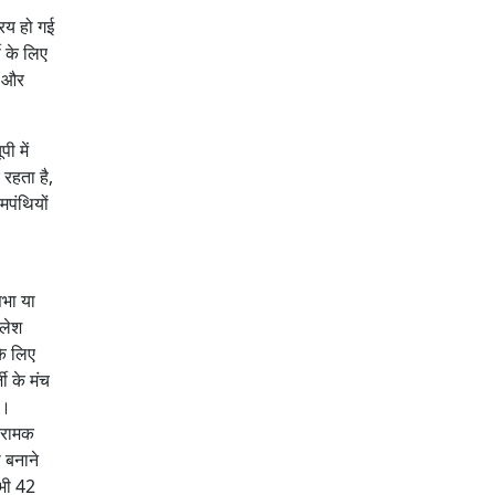
िय हो गई
ी के लिए
ी और
ी में
रहता है,
मपंथियों
सभा या
िलेश
के लिए
ी के मंच
े।
क्रामक
 बनाने
सभी 42