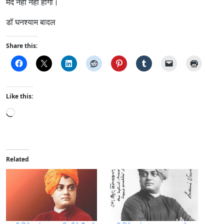
मंद नहीं नहीं होगा।
डॉ घनश्याम बादल
Share this:
Like this:
L
o
a
d
i
Related
n
g
…