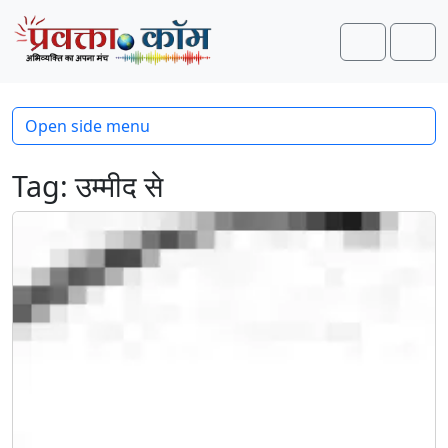
Skip to content
Skip to footer
Search
Men
Open side menu
Tag:
उम्मीद से