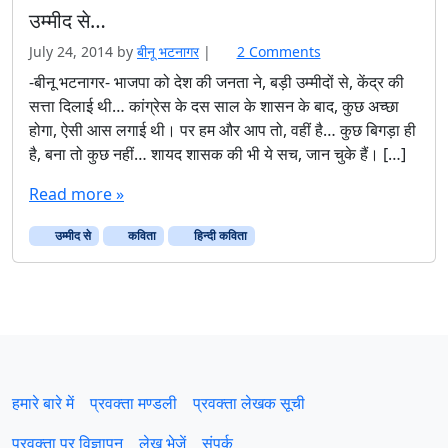
उम्मीद से…
o
July 24, 2014
by
बीनू भटनागर
|
2 Comments
n
-बीनू भटनागर- भाजपा को देश की जनता ने, बड़ी उम्मीदों से, केंद्र की
उ
सत्ता दिलाई थी… कांग्रेस के दस साल के शासन के बाद, कुछ अच्छा
म्मी
होगा, ऐसी आस लगाई थी। पर हम और आप तो, वहीं है… कुछ बिगड़ा ही
द
है, बना तो कुछ नहीं… शायद शासक की भी ये सच, जान चुके हैं। […]
से
…
Read more »
उम्मीद से
कविता
हिन्दी कविता
हमारे बारे में
प्रवक्‍ता मण्डली
प्रवक्ता लेखक सूची
प्रवक्ता पर विज्ञापन
लेख भेजें
संपर्क