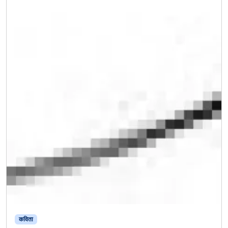
कविता