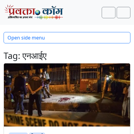
Skip to content
Skip to footer
Search
Men
Open side menu
Tag:
एनआईए