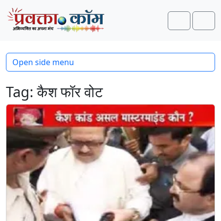
Skip to content
Skip to footer
Search
Men
Open side menu
Tag:
कैश फॉर वोट