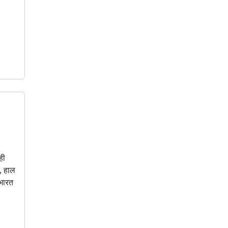
ही
ै, हाल
 भारत