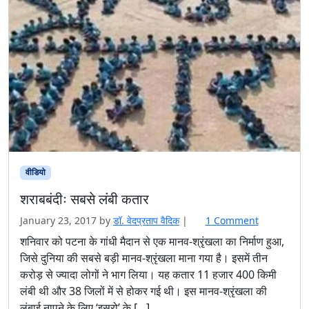
वीडियो
शराबबंदीः सबसे लंबी कतार
o
January 23, 2017
by
डॉ. वेदप्रताप वैदिक
|
1 Comment
n
शनिवार को पटना के गांधी मैदान से एक मानव-श्रृंखला का निर्माण हुआ,
श
जिसे दुनिया की सबसे बड़ी मानव-श्रृंखला माना गया है। इसमें तीन
रा
करोड़ से ज्यादा लोगों ने भाग लिया। यह कतार 11 हजार 400 किमी
ब
लंबी थी और 38 जिलों में से होकर गई थी। इस मानव-श्रृंखला की
बं
लंबाई नापने के लिए ‘इसरो’ के […]
दीः