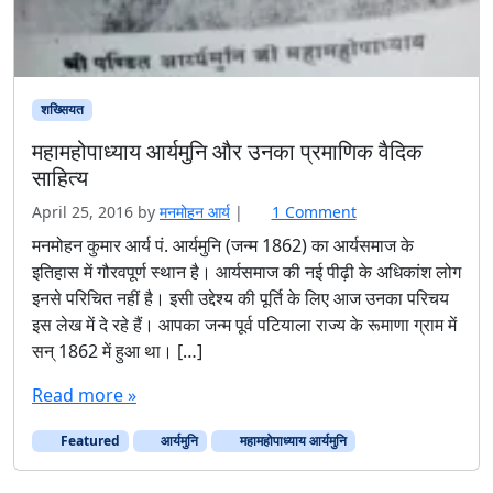
शख्सियत
महामहोपाध्याय आर्यमुनि और उनका प्रमाणिक वैदिक
साहित्य
o
April 25, 2016
by
मनमोहन आर्य
|
1 Comment
n
मनमोहन कुमार आर्य पं. आर्यमुनि (जन्म 1862) का आर्यसमाज के
म
इतिहास में गौरवपूर्ण स्थान है। आर्यसमाज की नई पीढ़ी के अधिकांश लोग
हा
इनसे परिचित नहीं है। इसी उद्देश्य की पूर्ति के लिए आज उनका परिचय
म
इस लेख में दे रहे हैं। आपका जन्म पूर्व पटियाला राज्य के रूमाणा ग्राम में
हो
सन् 1862 में हुआ था। […]
पा
ध्या
Read more »
य
आ
Featured
आर्यमुनि
महामहोपाध्याय आर्यमुनि
र्य
मु
नि