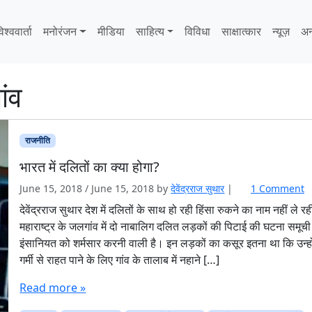
िश्ववार्ता
मनोरंजन
मीडिया
साहित्‍य
विविधा
साक्षात्‍कार
न्यूज़
अन
ांव
राजनीति
भारत में दलितों का क्या होगा?
o
June 15, 2018
/
June 15, 2018
by
देवेंद्रराज सुथार
|
1 Comment
n
देवेंद्रराज सुथार देश में दलितों के साथ हो रही हिंसा रुकने का नाम नहीं ले रही
भा
महाराष्ट्र के जलगांव में दो नाबालिग दलित लड़कों की पिटाई की घटना समूची
र
इंसानियत को शर्मसार करनी वाली है। इन लड़कों का कसूर इतना था कि उन्हो
त
गर्मी से राहत पाने के लिए गांव के तालाब में नहाने […]
में
द
Read more »
लि
तों