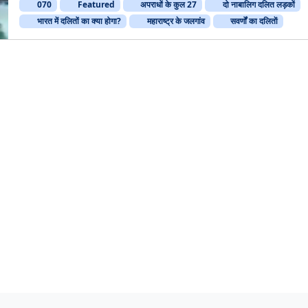
070
Featured
अपराधों के कुल 27
दो नाबालिग दलित लड़कों
क
क्
भारत में दलितों का क्या होगा?
महाराष्ट्र के जलगांव
सवर्णों का दलिताें
हो
गा
?