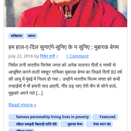
शख्सियत
समाज
हम हाल-ए-दिल सुनाएंगे-सुनिए के न सुनिए : मुबारक बेगम
o
July 22, 2016
by
निर्मल रानी
|
1 Comment
n
निर्मल रानी भारतीय सिनेमा जगत को अनेक यादगार गीतों व नग़मों से
ह
आभूषित करने वाली मशहूर गायिका मुबारक बेगम का पिछले दिनों 80 वर्ष
म
की आयु में मुंबई में निधन हो गया। उन्होंने भारतीय फिल्म जगत को कभी
हा
तन्हाईयों में भी हमारी याद आएगी, नींद उड़ जाए तेरी चैन से सोने वाले,
ल
मुझको अपने गले […]
-
ए
Read more »
-
दि
famous personality living lives in poverty
ल
Featured
सु
महिला कबड्डी खिलाड़ी शांति देवी
मुबारक बेगम
मेजर ध्यान चंद
ना