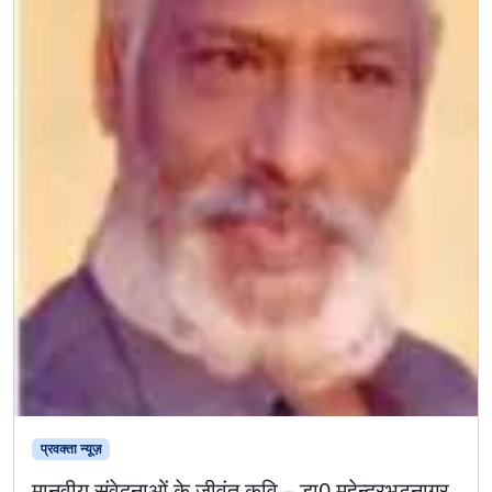
प्रवक्ता न्यूज़
मानवीय संवेदनाओं के जीवंत कवि – डा0 महेन्द्रभटनागर