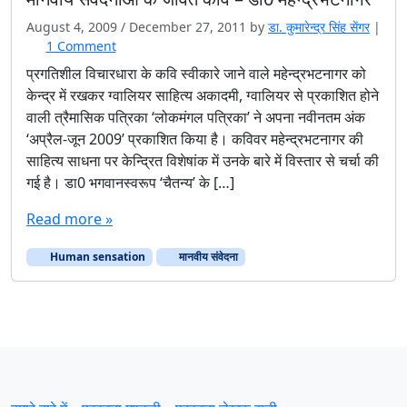
August 4, 2009
/
December 27, 2011
by
डा. कुमारेन्द्र सिंह सेंगर
|
o
1 Comment
n
प्रगतिशील विचारधारा के कवि स्वीकारे जाने वाले महेन्द्रभटनागर को
मा
केन्द्र में रखकर ग्वालियर साहित्य अकादमी, ग्वालियर से प्रकाशित होने
न
वाली त्रैमासिक पत्रिका ‘लोकमंगल पत्रिका’ ने अपना नवीनतम अंक
वी
‘अप्रैल-जून 2009’ प्रकाशित किया है। कविवर महेन्द्रभटनागर की
य
साहित्य साधना पर केन्द्रित विशेषांक में उनके बारे में विस्तार से चर्चा की
सं
वे
गई है। डा0 भगवानस्वरूप ‘चैतन्य’ के […]
द
ना
Read more »
ओं
के
Human sensation
मानवीय संवेदना
जी
वं
त
क
वि
–
डा