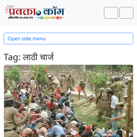
Skip to content
Skip to footer
Search
Men
Open side menu
Tag:
लाठी चार्ज