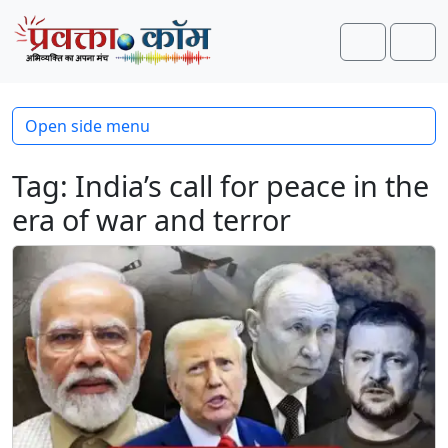
Skip to content
Skip to footer
Search
Men
Open side menu
Tag:
India’s call for peace in the
era of war and terror