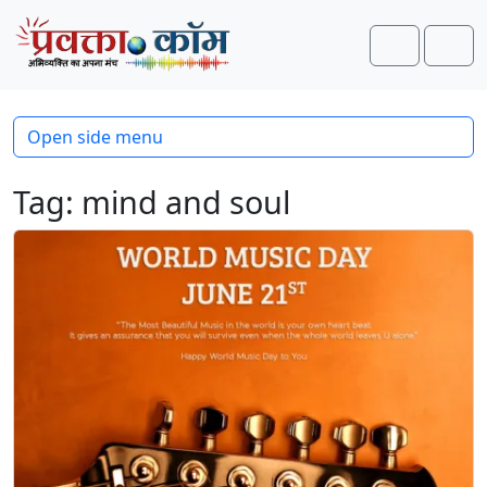
Skip to content
Skip to footer
Search
Men
Open side menu
Tag:
mind and soul