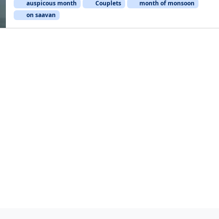
auspicous month
Couplets
month of monsoon
on saavan