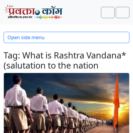
Skip to content
Skip to footer
Search
Men
Open side menu
Tag:
What is Rashtra Vandana*
(salutation to the nation