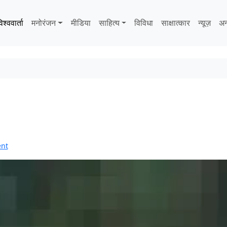
िश्ववार्ता
मनोरंजन
मीडिया
साहित्‍य
विविधा
साक्षात्‍कार
न्यूज़
अन
nt