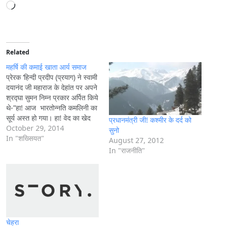
L
o
a
d
i
Related
n
महर्षि की कमाई खाता आर्य समाज
g
प्रेरक ‘हिन्दी प्रदीप (प्रयाग) ने स्वामी
दयानंद जी महाराज के देहांत पर अपने
…
श्रद्घा सुमन निम्न प्रकार अर्पित किये
थे-”हा! आज भारतोन्नति कमलिनी का
सूर्य अस्त हो गया। हा! वेद का खेद
प्रधानमंत्री जी! कश्मीर के दर्द को
मिटाने वाला सद्घैद्य गुप्त हो गया। हा!
October 29, 2014
सुनो
दयानंद सरस्वती आर्यों की सरस्वती
In "शख्सियत"
August 27, 2012
जहाज का पतवारी बिना दूसरों को…
In "राजनीति"
चेहरा