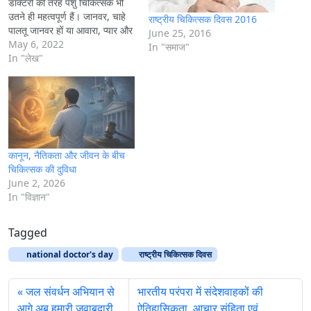
डॉक्टरों की तरह पशु चिकित्सक भी
उतने ही महत्वपूर्ण हैं। जानवर, चाहे
राष्ट्रीय चिकित्सक दिवस 2016
पालतू जानवर हों या आवारा, प्यार और
June 25, 2016
देखभाल की जरूरत होती है। और यहीं
May 6, 2022
In "समाज"
से पशु चिकित्सक बचाव के लिए आते
In "लेख"
हैं। हर साल अप्रैल…
कानून, नैतिकता और जीवन के बीच
चिकित्सक की दुविधा
June 2, 2026
In "विज्ञान"
Tagged
national doctor's day
राष्ट्रीय चिकित्सक दिवस
जल संवर्धन अभियान से
भारतीय परंपरा में संदेशवाहकों की
आगे अब हमारी जवाबदारी
ऐतिहासिकता, आचार संहिता एवं