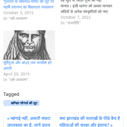
वह मूर्ति या चित्र पूजा को नहीं
‘गुजरात के सोमनाथ मन्दिर की लूट पर
मानता। इसी धारणा को आधार मानकर
महर्षि दयानन्द का शिक्षाप्रद व्याख्यान’
सदियों से अनेक संस्कृतियों को नष्ट
October 3, 2015
करने का सिलसिला जारी है, क्योंकि
October 7, 2022
In "धर्म-अध्यात्म"
उनमें मूर्ति जीवन्त है, उसकी प्राण
In "राजनीति"
प्रतिष्ठा है और आदिकाल से…
मूर्तिपूजा और ओ३म् जय जगदीश हरे
आरती
April 20, 2015
In "धर्म-अध्यात्म"
Tagged
खण्डित सौन्दर्य की लूट
महंगाई नहीं, असली संकट
क्या झारखंड की सलाखों के पीछे कैद है
उपलब्धता का है, जानें उपाय
महिलाओं की सुरक्षा और इंसाफ?