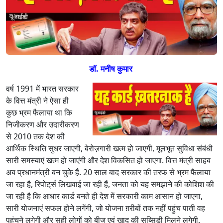
डीः
य
ह
का
र्ड
ख
त
डॉ. मनीष कुमार
र
ना
वर्ष 1991 में भारत सरकार
क
के वित्त मंत्री ने ऐसा ही
है
कुछ भ्रम फैलाया था कि
निजीकरण और उदारीकरण
से 2010 तक देश की
आर्थिक स्थिति सुधर जाएगी, बेरोज़गारी खत्म हो जाएगी, मूलभूत सुविधा संबंधी
सारी समस्याएं खत्म हो जाएंगी और देश विकसित हो जाएगा. वित्त मंत्री साहब
अब प्रधानमंत्री बन चुके हैं. 20 साल बाद सरकार की तरफ से भ्रम फैलाया
जा रहा है, रिपोट्‌र्स लिखवाई जा रही हैं, जनता को यह समझाने की कोशिश की
जा रही है कि आधार कार्ड बनते ही देश में सरकारी काम आसान हो जाएगा,
सारी योजनाएं सफल होने लगेंगी, जो योजना ग़रीबों तक नहीं पहुंच पाती वह
पहुंचने लगेगी और सही लोगों को बीज एवं खाद की सब्सिडी मिलने लगेगी.