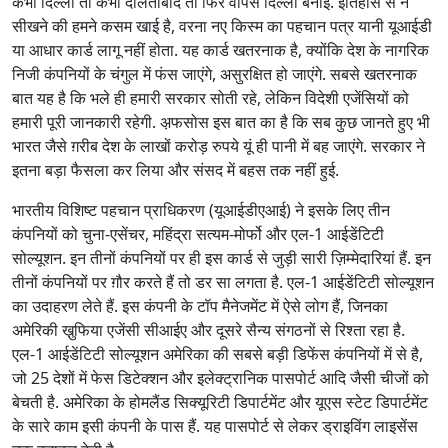
कभी दिल्ली तो कभी दौलताबाद तो फिर वापस दिल्ली बनाई. इतिहास से न
सीखने की हमने कसम खाई है, वरना नए किस्म का पहचान पत्र यानी यूआईडी
या आधार कार्ड लागू नहीं होता. यह कार्ड खतरनाक है, क्योंकि देश के नागरिक
निजी कंपनियों के चंगुल में फंस जाएंगे, असुरक्षित हो जाएंगे. सबसे खतरनाक
बात यह है कि भले ही हमारी सरकार सोती रहे, लेकिन विदेशी एजेंसियों को
हमारी पूरी जानकारी रहेगी. अ़फसोस इस बात का है कि सब कुछ जानते हुए भी
भारत जैसे ग़रीब देश के लाखों करोड़ रुपये यूं ही पानी में बह जाएंगे. सरकार ने
इतना बड़ा फैसला कर लिया और संसद में बहस तक नहीं हुई.
भारतीय विशिष्ट पहचान प्राधिकरण (यूआईडीएआई) ने इसके लिए तीन
कंपनियों को चुना-एसेंचर, महिंद्रा सत्यम-मोर्फो और एल-1 आईडेंटिटी
सोल्यूशन. इन तीनों कंपनियों पर ही इस कार्ड से जुड़ी सारी ज़िम्मेदारियां हैं. इन
तीनों कंपनियों पर ग़ौर करते हैं तो डर सा लगता है. एल-1 आईडेंटिटी सोल्यूशन
का उदाहरण लेते हैं. इस कंपनी के टॉप मैनेजमेंट में ऐसे लोग हैं, जिनका
अमेरिकी खु़फिया एजेंसी सीआईए और दूसरे सैन्य संगठनों से रिश्ता रहा है.
एल-1 आईडेंटिटी सोल्यूशन अमेरिका की सबसे बड़ी डिफेंस कंपनियों में से है,
जो 25 देशों में फेस डिटेक्शन और इलेक्ट्रानिक पासपोर्ट आदि जैसी चीजों को
बेचती है. अमेरिका के होमलैंड सिक्यूरिटी डिपार्टमेंट और यूएस स्टेट डिपार्टमेंट
के सारे काम इसी कंपनी के पास हैं. यह पासपोर्ट से लेकर ड्राइविंग लाइसेंस