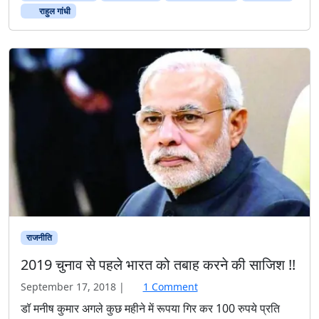
गां
राहुल गांधी
धी
सौ
जू
ते
भी
खा
एं
गे
औ
र
सौ
प्या
ज़
भी
?
राजनीति
2019 चुनाव से पहले भारत को तबाह करने की साजिश !!
o
September 17, 2018
|
1 Comment
n
डॉ मनीष कुमार अगले कुछ महीने में रूपया गिर कर 100 रुपये प्रति
2