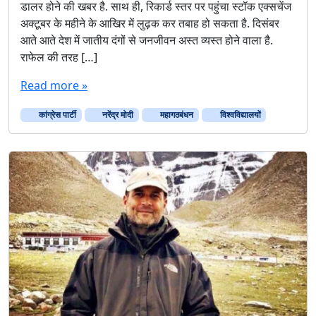
डालर होने की खबर है. साथ ही, रिकार्ड स्तर पर पहुंचा स्टॉक एक्सचेंज
0
अक्टूबर के महीने के आखिर में लुढ़क कर तबाह हो सकता है. दिसंबर
1
आते आते देश में जातीय दंगों से जनजीवन अस्त व्यस्त होने वाला है.
9
राफेल की तरह […]
चु
ना
Read more »
व
से
कांग्रेस पार्टी
नरेंद्र मोदी
महागठबंधन
प
विश्वविद्यालयों
ह
ले
भा
र
त
को
त
बा
ह
क
र
ने
की