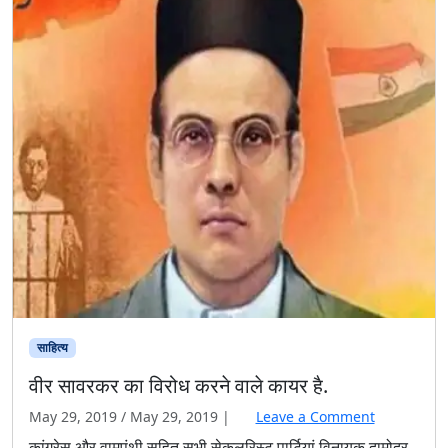
ला
–
उ
ल्टा
चो
र
को
त
वा
ल
को
डां
टे
साहित्‍य
वीर सावरकर का विरोध करने वाले कायर है.
May 29, 2019
/
May 29, 2019
|
Leave a Comment
कांग्रेस और वामपंथी सहित सभी सेकुलरिस्ट पार्टियां विनायक दामोदर