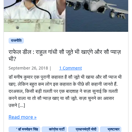
राजनीति
राफेल डील : राहुल गांधी सौ जूते भी खाएंगे और सौ प्याज़
भी?
o
September 26, 2018
|
1 Comment
n
डॉ मनीष कुमार एक पुरानी कहावत है सौ जूते भी खाया और सौ प्याज भी
रा
खाए. लेकिन बहुत कम लोग इस कहावत के पीछे की कहानी जानते हैं.
फे
दरअसल, किसी बड़ी ग़लती पर एक बादशाह ने सज़ा सुनाई कि ग़लती
ल
करने वाला या तो सौ प्याज़ खाए या सौ जूते. सज़ा चुनने का अवसर
डी
उसने […]
ल
:
Read more »
रा
हु
‘ डाॅ मनमोहन सिंह
कांग्रेस पार्टी
प्रधानमंत्री मोदी
ल
भ्रष्टाचार