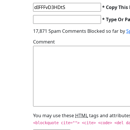
* Copy This
* Type Or P
17,871 Spam Comments Blocked so far by
S
Comment
You may use these
HTML
tags and attribute
<blockquote cite=""> <cite> <code> <del d