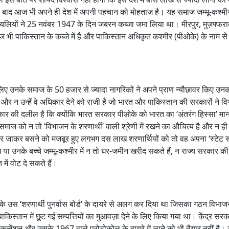
प
ल बाद आज भी अपने ही देश में अपनी पहचान को मोहताज है। यह समाज जम्मू-कश्मी
रा
यलियों ने 25 नवंबर 1947 के दिन जबरन कब्जा जमा लिया था। मीरपुर, मुज़फ्फरा
या
हो
भी पाकिस्तान के कब्जे में है और पाकिस्तान अधिकृत कश्मीर (पीओके) के नाम से 
ने
का
द
र्द
लिए उनके समाज के 50 हजार से ज्यादा नागरिकों ने अपने प्राण न्यौछावर किए उन
 है और न उन्हें वे अधिकार देने को राजी है जो भारत और पाकिस्तान की सरकारों ने वि
रकार की दलील है कि क्योंकि भारत सरकार पीओके को भारत का ‘अंतरंग हिस्सा’ मान
ज को न तो ‘विभाजन के शरणार्थी’ वाली श्रेणी में रखने का औचित्य है और न ही उन
 बाहर जाकर बसने को मजबूर हुए लगभग दस लाख शरणार्थियों को तो वह अपना ‘स्टेट सब
ोग या उनके बच्चे जम्मू-कश्मीर में न तो घर-जमीन खरीद सकते हैं, न राज्य सरकार क
में वोट दे सकते हैं।
के उस ‘शरणार्थी पुनर्वास बोर्ड’ के दायरे से अलग कर दिया था जिसका गठन विभाज
्तान में छूट गई सम्पत्तियों का मुआवज़ा देने के लिए किया गया था। केंद्र सरक
थी कन्वेंशन और उसके 1967 वाले प्रोटोकोल के दायरे में लाने को भी तैयार नहीं है