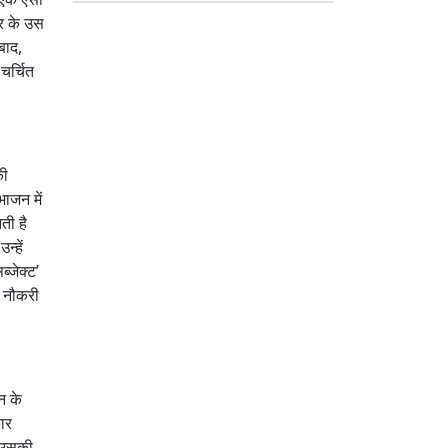
र के उस
बाद,
चर्चित
की
भाजन में
ती है
्हें
्जेक्ट’
ी नौकरी
न के
ार
। उसकी