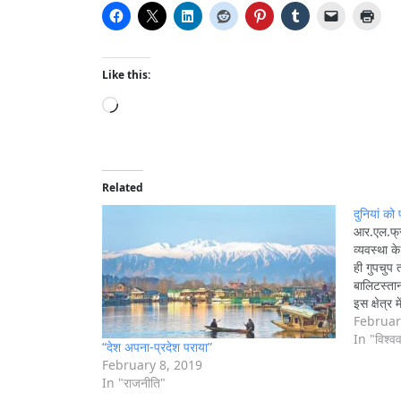
Like this:
L
o
a
d
i
Related
n
दुनियां क
g
आर.एल.फ्र
व्यवस्था के
…
ही गुपचुप 
बालिटस्ता
इस क्षेत्र
सामरिक दृषि
Februar
In "विश्ववा
“देश अपना-प्रदेश पराया”
February 8, 2019
In "राजनीति"