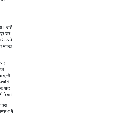
। उन्हें
जबूर कर
ीरे अपने
पर मजबूर
 पास
्जा
 चुन्नी
श्मीरी
एक शब्द
हीं दिया।
ता उस
ानसभा में