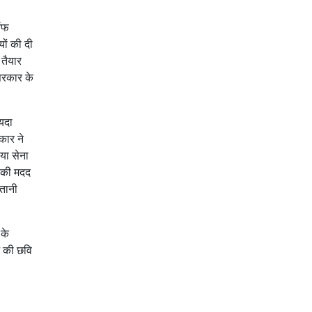
 ऑफ
यों की दी
 तैयार
सरकार के
ायदा
कार ने
 या सेना
 की मदद
तानी
 के
ज की छवि