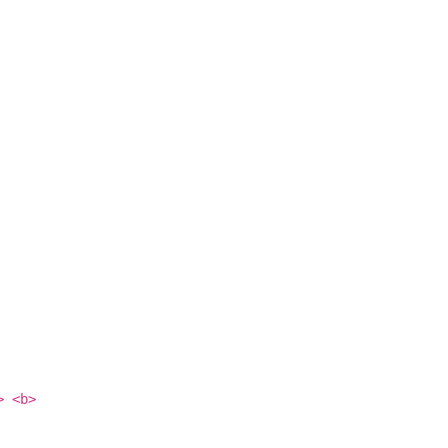
> <b>