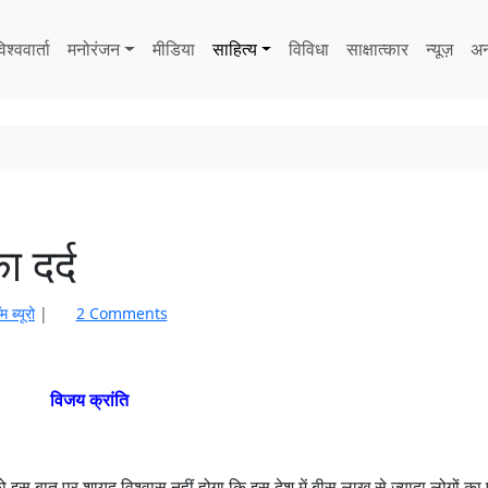
िश्ववार्ता
मनोरंजन
मीडिया
साहित्‍य
विविधा
साक्षात्‍कार
न्यूज़
अन
ा दर्द
o
 ब्यूरो
|
2 Comments
n
अ
प
विजय क्रांति
ने
दे
श
में
ं को इस बात पर शायद विश्वास नहीं होगा कि इस देश में बीस लाख से ज्यादा लोगों क