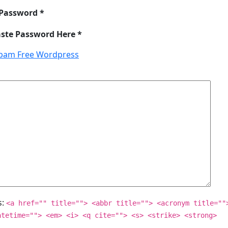
 Password *
aste Password Here *
pam Free Wordpress
s:
<a href="" title=""> <abbr title=""> <acronym title=""
atetime=""> <em> <i> <q cite=""> <s> <strike> <strong>