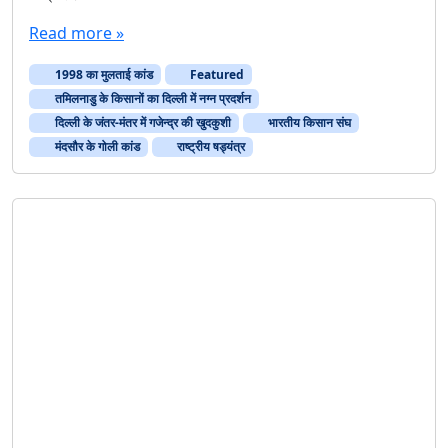
घ
ब
Read more »
रा
ह
1998 का मुलताई कांड
Featured
ट
तमिलनाडु के किसानों का दिल्ली में नग्न प्रदर्शन
न
दिल्ली के जंतर-मंतर में गजेन्द्र की खुदकुशी
भारतीय किसान संघ
हीं
मंदसौर के गोली कांड
राष्ट्रीय षड्यंत्र
,
स
मा
धा
न
दे
स
र
का
र