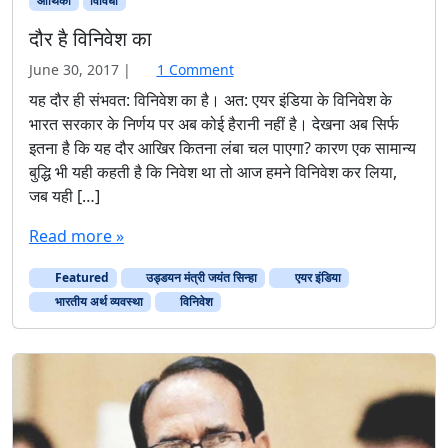
आर्थिकी
विविधा
दौर है विनिवेश का
o
June 30, 2017
|
1 Comment
n
यह दौर ही संभवत: विनिवेश का है। अत: एयर इंडिया के विनिवेश के
दौ
भारत सरकार के निर्णय पर अब कोई हैरानी नहीं है। देखना अब सिर्फ
र
इतना है कि यह दौर आखिर कितना लंबा चल पाएगा? कारण एक सामान्य
है
बुद्धि भी यही कहती है कि निवेश था तो आज हमने विनिवेश कर लिया,
वि
जब यही […]
नि
वे
Read more »
श
का
Featured
उड्डयन मंत्री जयंत सिन्हा
एयर इंडिया
भारतीय अर्थ व्यवस्था
विनिवेश