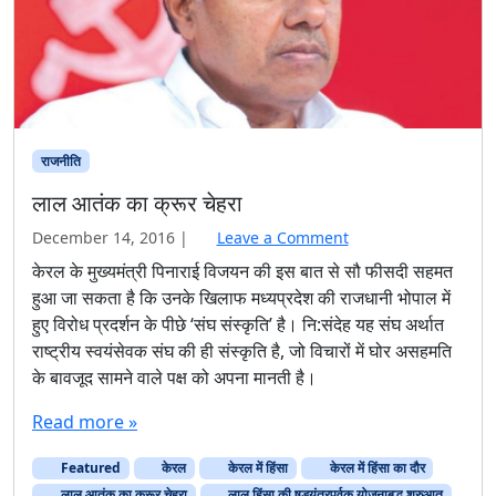
हुआ जा सकता है कि उनके खिलाफ मध्यप्रदेश की राजधानी भोपाल में
हुए विरोध प्रदर्शन के पीछे ‘संघ संस्कृति’ है। नि:संदेह यह संघ अर्थात
राष्ट्रीय स्वयंसेवक संघ की ही संस्कृति है, जो विचारों में घोर असहमति
के बावजूद सामने वाले पक्ष को अपना मानती है।
Read more »
Featured
केरल
केरल में हिंसा
केरल में हिंसा का दौर
लाल आतंक का क्रूर चेहरा
लाल हिंसा की षड्यंत्रपूर्वक योजनाबद्ध शुरुआत
विजयन
हिंसा
Page navigation
Current Page
Page
Page
1
2
3