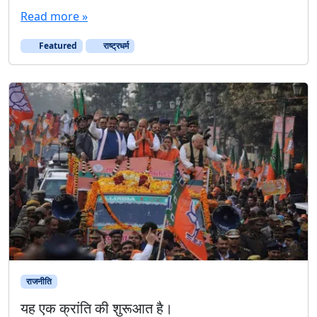
राजनीति
यह एक क्रांति की शुरूआत है।
March 12, 2017
|
Leave a Comment
:संदेह महाविजय के महानायक देश के प्रधानमंत्री नरेन्द्र मोदी हैं।
बेशक जीत का सेहरा, पार्टी के राष्ट्रीय अध्यक्ष अमित शाह के सिर पर
बंधना चाहिए। इसमें भी कोई दो राय नहीं कि लगभग निष्प्राण हो चुके
प्रदेश भाजपा संगठन में पार्टी अध्यक्ष केशव प्रसाद मौर्य एवं उनकी पूरी
टीम और एक-एक कार्यकर्ता ने परिश्रम की पराकाष्ठा की। परिणाम
सामने हैं।
Read more »
Featured
massive victory of BJP in UP