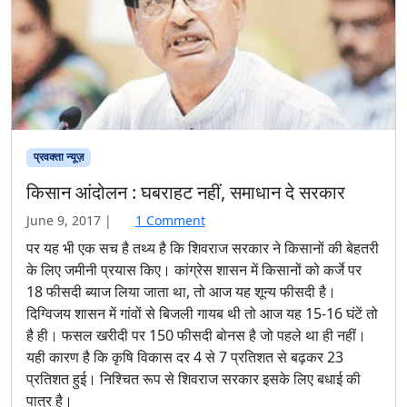
प्रवक्ता न्यूज़
किसान आंदोलन : घबराहट नहीं, समाधान दे सरकार
o
June 9, 2017
|
1 Comment
n
पर यह भी एक सच है तथ्य है कि शिवराज सरकार ने किसानों की बेहतरी
कि
के लिए जमीनी प्रयास किए। कांग्रेस शासन में किसानों को कर्जे पर
सा
18 फीसदी ब्याज लिया जाता था, तो आज यह शून्य फीसदी है।
न
दिग्विजय शासन में गांवों से बिजली गायब थी तो आज यह 15-16 घंटें तो
आं
है ही। फसल खरीदी पर 150 फीसदी बोनस है जो पहले था ही नहीं।
दो
ल
यही कारण है कि कृषि विकास दर 4 से 7 प्रतिशत से बढ़कर 23
न
प्रतिशत हुई। निश्चित रूप से शिवराज सरकार इसके लिए बधाई की
:
पात्र है।