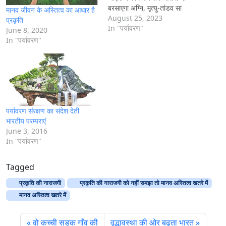
बरसाएगा अग्नि, मृत्यु-तांडव सा
मानव जीवन के अस्तित्व का आधार है
चहुँओर होगा मंजर ।।तुम प्रकृति का
August 25, 2023
प्रकृति
करते रहोगे अति दोहन, शमशीरें बन
In "पर्यावरण"
June 8, 2020
मेघों से बरसेगी बिजलियाँ।।तो कैसे
In "पर्यावरण"
सुरक्षित रह…
पर्यावरण संरक्षण का संदेश देती
भारतीय परम्पराएं
June 3, 2016
In "पर्यावरण"
Tagged
प्रकृति की नाराजगी
प्रकृति की नाराजगी को नहीं समझा तो मानव अस्तित्व खतरे में
मानव अस्तित्व खतरे में
वो कच्ची सड़क गाँव की
वृद्धावस्था की ओर बढ़ता भारत