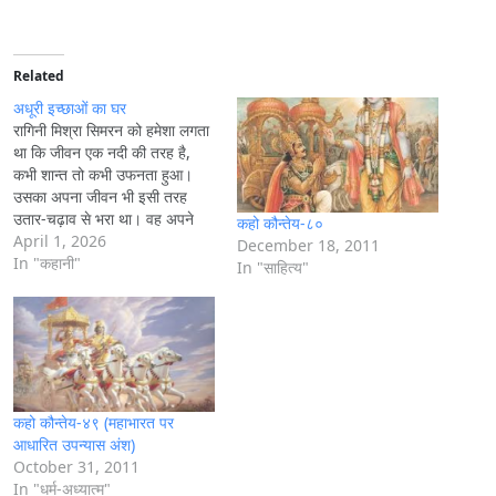
a
d
i
Related
n
अधूरी इच्छाओं का घर
g
रागिनी मिश्रा सिमरन को हमेशा लगता
था कि जीवन एक नदी की तरह है,
…
कभी शान्त तो कभी उफनता हुआ।
उसका अपना जीवन भी इसी तरह
उतार-चढ़ाव से भरा था। वह अपने
कहो कौन्तेय-८०
पति आदित्य से गहरा प्रेम करती थी
April 1, 2026
December 18, 2011
और आदित्य भी उससे स्नेह करता था,
In "कहानी"
In "साहित्‍य"
फिर भी उनके रिश्ते…
कहो कौन्तेय-४९ (महाभारत पर
आधारित उपन्यास अंश)
October 31, 2011
In "धर्म-अध्यात्म"