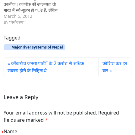
तकनीक ! तकनीक की उपलब्धता तो
भारत में सर्व-सुलभ हो गर्इ है, लेकिन
पानी और बिजली की भयावह समस्या
March 5, 2012
से कमोवेश पूरा देश जूझ रहा है।
In "पर्यावरण"
दुनिया का तीन चौथार्इ हिस्सा पानी
से लबालब…
Tagged
Major river systems of Nepal
कॉकरोच जनता पार्टी” के 2 करोड़ से अधिक
कोशिश कर हर
सदस्य होने के निहितार्थ
बार
Leave a Reply
Your email address will not be published. Required
fields are marked
*
Name
*