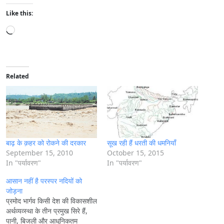
Like this:
L
o
a
d
i
Related
n
g
…
बाढ़ के क़हर को रोकने की दरकार
सूख रही हैं धरती की धमनियाँ
September 15, 2010
October 15, 2015
In "पर्यावरण"
In "पर्यावरण"
आसान नहीं है परस्पर नदियों को
जोड़ना
प्रमोद भार्गव किसी देश की विकासशील
अर्थव्यव्स्था के तीन प्रमुख सिरे हैं,
पानी, बिजली और आधुनिकतम