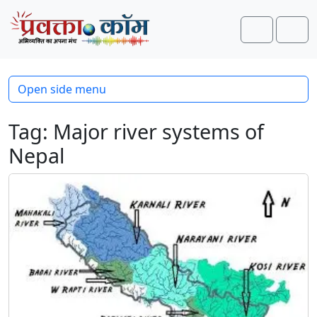
Skip to content
Skip to footer
Search
Men
Open side menu
Tag:
Major river systems of
Nepal