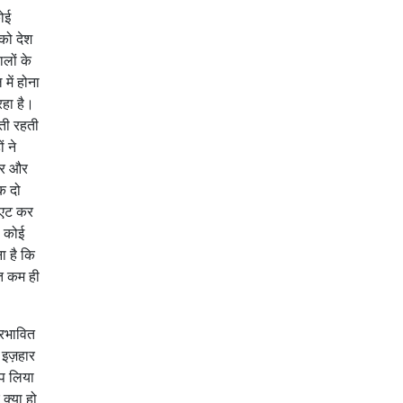
कोई
 को देश
ालों के
में होना
हा है।
ाती रहती
ं ने
चर और
क दो
िएट कर
ा कोई
ा है कि
ुत कम ही
्रभावित
 इज़हार
्प लिया
 क्या हो