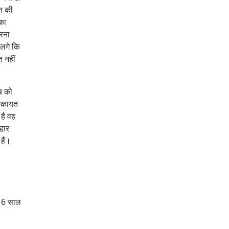
इन की
 का
करना
ं लगे कि
त नहीं
हब को
शिकायत
 है वह
हार
हैं।
जब 6 साल