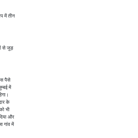
प में तीन
 से जुड़
ास पैसे
्बई में
रहेगा।
दार के
 को भी
 दिया और
गांव में