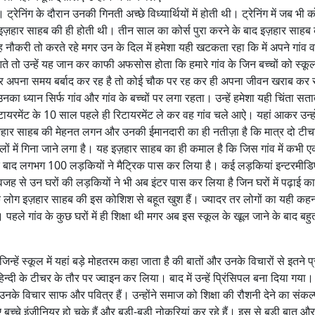
ट्रेनिंग के दौरान उनकी गिनती अच्छे विध्यार्थियों में होती थी। ट्रेनिंग में जब भी 
री इज़हार साहब की ही होती थी। तीन साल का कोर्स पुरा करने के बाद इज़हार साहब
वह नौकरी तो करते रहे मगर उन के दिल में हमेशा यही खटकता रहा कि में अपने गांव व
 आते तो उन्हें यह जान कर काफी अफसोस होता कि हमारे गांव के जिन बच्चों को स्कूल 
कर अपना समय बर्बाद कर रह है तो कोई चौक पर रह कर ही अपना जीवन खराब कर र
उनका ध्यान सिर्फ गांव और गांव के बच्चों पर लगा रहता। उन्हें हमेशा यही चिंता सत
रिटायरमेंट के 10 साल पहले ही रिटायरमेंट ले कर वह गांव चले आऐ। यहां आकर उन्हो
 इज़हार साहब की मेहनत लगन और उनकी ईमानदारी का ही नतीज़ा है कि मात्र दो टी
लों में गिना जाने लगा है। यह इज़हार साहब का ही कमाल है कि जिस गांव में कभी ए
के बाद लगभग 100 लड़कियों ने मैट्रिक पास कर लिया है। कई लड़कियां इन्टरमीड
जह से उन घरों की लड़कियों ने भी अब इंटर पास कर लिया है जिन घरों में पढ़ाई क
 के लोग इज़हार साहब की इस कोशिश से बहूत खुश हैं। ज्यादर तर लोगों का यही कहन
पहले गांव के कुछ घरों में ही शिक्षा थी मगर अब इस स्कूल के खूल जाने के बाद बह
िन्हें स्कूल में यहां बड़े मोहतरम कहा जाता है की बातों और उनके विचारों से इतने प
्दी के टीचर के तौर पर ज्वाइन कर लिया। बाद में उन्हें प्रिंसिपल बना दिया गया।
ूद उनके विचार साफ और पवित्र हैं। उन्होंने समाज को शिक्षा की रौशनी देने का संकल
ए बच्चे इंजीनियर हो चुके हैं और बड़ी-बड़ी नोकरियां कर रहे हैं। इस से बड़ी बात और