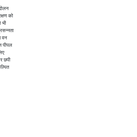
ंदोलन
रक्षण को
ो भी
्रसन्नता
ग वन
ुन पीपल
लिए
बर छपी
ल्पित