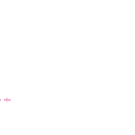
> <b>