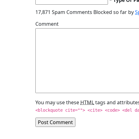
17,871 Spam Comments Blocked so far by
S
Comment
You may use these
HTML
tags and attribute
<blockquote cite=""> <cite> <code> <del d