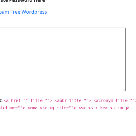
pam Free Wordpress
s:
<a href="" title=""> <abbr title=""> <acronym title=""
atetime=""> <em> <i> <q cite=""> <s> <strike> <strong>