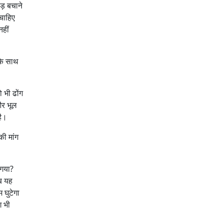
ड़ बचाने
चाहिए
नहीं
 के साथ
 भी ढोंग
और भूल
है।
की मांग
 गया?
जब यह
 घुटेगा
ग भी