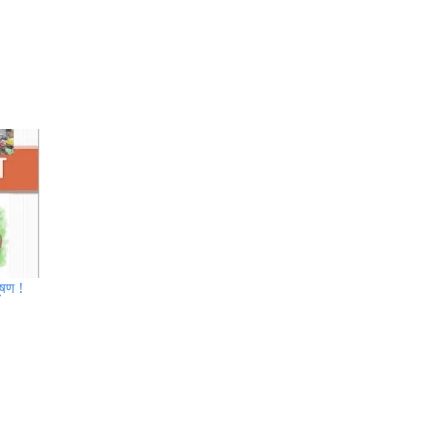
ूषण !