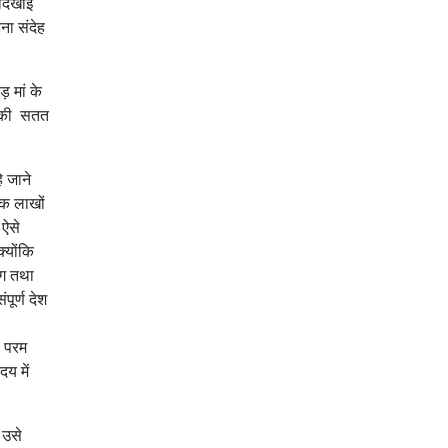
 दिखाई
ना संदेह
़ मां के
े की सतत
े जाने
कि लाखों
 ऐसे
्योंकि
ोग तथा
ूर्ण देश
ी परम
दय में
 उसे