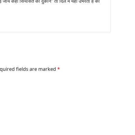
 पड़ जाय कहीं सियासत की दुकान” तो दिल में यही उभरता है की
equired fields are marked
*