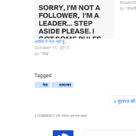
g
Novemb
In "राजन
…
क्योंकि मैं नेता नहीं हूँ…
October 11, 2015
In "लेख"
Tagged
नेता
भ्रष्‍टाचार
युवराज की
3 COMMENTS ON “
व्यंग्य/ अथ नेता उवाच
”