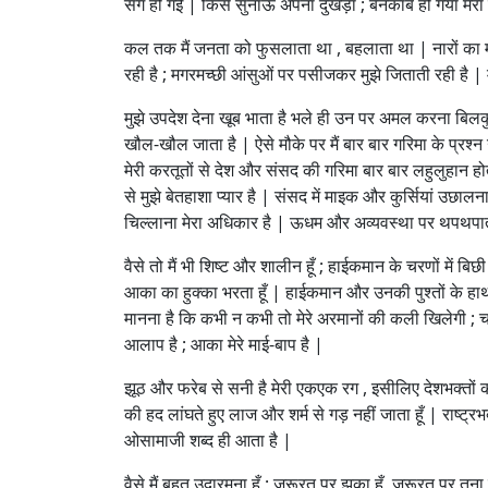
संग हो गई | किसे सुनाऊ अपना दुखड़ा ; बेनकाब हो गया मेरा ढ
कल तक मैं जनता को फुसलाता था , बहलाता था | नारों का म
रही है ; मगरमच्छी आंसुओं पर पसीजकर मुझे जिताती रही है | म
मुझे उपदेश देना खूब भाता है भले ही उन पर अमल करना बिलकु
खौल-खौल जाता है | ऐसे मौके पर मैं बार बार गरिमा के प्रश्न 
मेरी करतूतों से देश और संसद की गरिमा बार बार लहुलुहान होत
से मुझे बेतहाशा प्यार है | संसद में माइक और कुर्सियां उ
चिल्लाना मेरा अधिकार है | ऊधम और अव्यवस्था पर थपथपाता हू
वैसे तो मैं भी शिष्ट और शालीन हूँ ; हाईकमान के चरणों में ब
आका का हुक्का भरता हूँ | हाईकमान और उनकी पुश्तों के हाथों म
मानना है कि कभी न कभी तो मेरे अरमानों की कली खिलेगी ; च
आलाप है ; आका मेरे माई-बाप है |
झूठ और फरेब से सनी है मेरी एकएक रग , इसीलिए देशभक्तों को 
की हद लांघते हुए लाज और शर्म से गड़ नहीं जाता हूँ | राष्ट्
ओसामाजी शब्द ही आता है |
वैसे मैं बहुत उदारमना हूँ ; जरूरत पर झुका हूँ ,जरूरत पर तना 