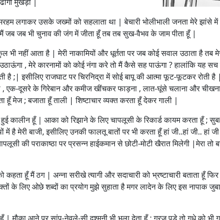
ोंगी मुखड़ा |
रहम लगाकर उसके जख्मों को सहलाता था | बेचारी भोलीभाली जनता मेरे झांसे मे
ैं जब जब भी चुनाव की जंग में जीता हूँ तब तब सुख-वैभव के जाम पीता हूँ |
ल भी नहीं आता है | मेरी नाकामियों और धूर्तता पर जब कोई सवाल उठाता है तब मे
उठाऊंगा , मेरे कारनामों को कोई नंगा करे तो मैं कैसे सह पाऊंगा ? हालांकि यह सच 
ी है ;| इसीलिए राजघाट पर चिरनिद्रा में सोई बापू की आत्मा फूट-फूटकर रोती है | 
छालना , एक-दूसरे के गिरेबान और कमीज खींचकर फाड़ना , लात-घूंसे चलाना और चीखन
ँ मेज ; बजाता हूँ ताली | शिष्टाचार व्यक्त करता हूँ देकर गाली |
िछी हुई कालीन हूँ | आका को रिझाने के लिए चापलूसी के रिकार्ड कायम करता हूँ ; सु
ें है मेरी बाजी, इसीलिए उनकी फालतू बातों पर भी करता हूँ हां जी..हां जी.. हां जी
ापलूसी की पराकाष्ठा पर प्रसन्न हाईकमान से छोटी-मोटी खैरात मिलेगी |मेरा तो
कहता हूँ मैं ठग | अन्ना सरीखे त्यागी और सदाचारी को भ्रष्टाचारी बताता हूँ फिर भ
रभक्तों के लिए ओछे शब्दों का प्रयोग मुझे सुहाता है मगर लादेन के लिए इस नापाक जु
हूँ | मौका आने पर सांप-नेवले-सी दुश्मनी भी भुला देता हूँ ; गरज पड़े तो गधे को भी 