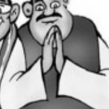
ता
उ
वा
च