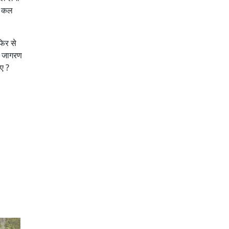
 : कल
फिर से
यह जागरण
िए ?