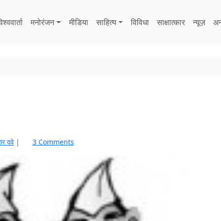
िश्ववार्ता
मनोरंजन
मीडिया
साहित्‍य
विविधा
साक्षात्‍कार
न्यूज़
अन
o
ार दवे
|
3 Comments
n
व्यं
ग्य
/
अ
थ
ने