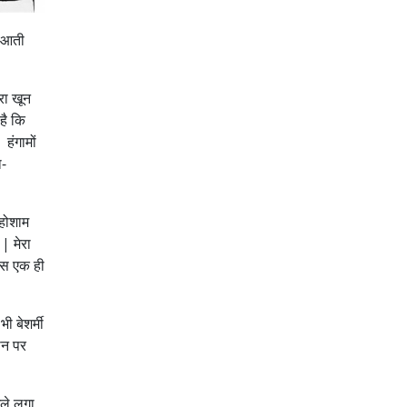
ं आती
रा खून
है कि
हंगामों
ा-
बहोशाम
 | मेरा
 बस एक ही
ी बेशर्मी
बान पर
गले लगा