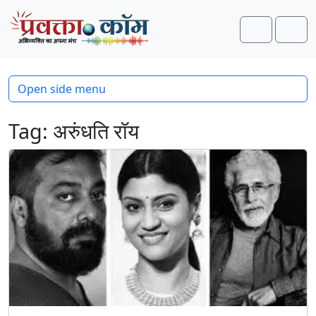
Skip to content
Skip to footer
Search
Men
Open side menu
Tag:
अरुंधति रॉय