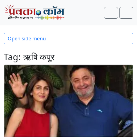
Skip to content
Skip to footer
Search
Men
Open side menu
Tag:
ऋषि कपूर