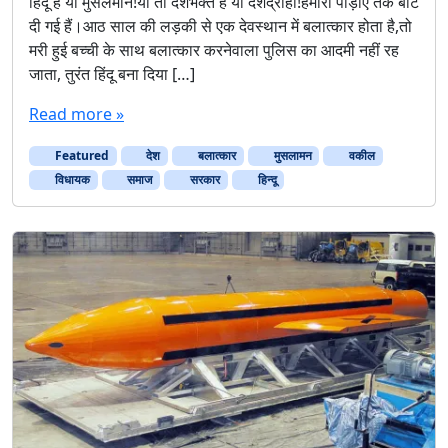
हिंदू हैं या मुसलमान!या तो देशभक्त हैं या देशद्रोही!हमारी पीड़ाएँ तक बाँट
क
दी गई हैं।आठ साल की लड़की से एक देवस्थान में बलात्कार होता है,तो
हा
मरी हुई बच्ची के साथ बलात्कार करनेवाला पुलिस का आदमी नहीं रह
आ
जाता, तुरंत हिंदू बना दिया […]
ग
ये
Read more »
ह
म
Featured
देश
बलात्‍कार
…
मुसलामन
वकील
.
विधायक
समाज
सरकार
हिन्दू
.
ल
ड
ते
ल
ड
ते
…
…
…