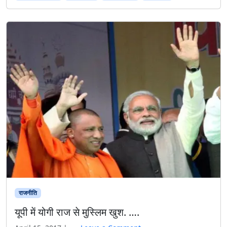
टा
ने
को
क
र
ता
है
या
आ
तं
क
पै
दा
क
र
ने
को
…
…
राजनीति
.
यूपी में योगी राज से मुस्लिम खुश. ….