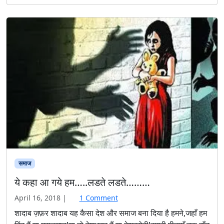
समाज
ये कहा आ गये हम…..लडते लडते………
o
April 16, 2018
|
1 Comment
n
शादाब ज़फ़र शादाब यह कैसा देश और समाज बना दिया है हमने,जहाँ हम
ये