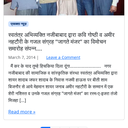
नहटौरी के गजल संग्रह ’’जागते मंजर’’ का विमोचन
समारोह संपन्न….
March 7, 2014
|
Leave a Comment
मैं कर के याद तुम्हे हिचकिया दिला दूंगा……………………. नगर
नजीबाबाद की सामाजिक व सांस्कृतिक संस्था स्वतंत्र अभिव्यक्ति द्वारा
शायर शादाब जफर शादाब के निवास नजमी हाऊस पर बीती शाम
बिजनौर से आये मेहमान शायर जनाब अमीर नहटौरी के सम्मान में एक
शेरी नशिस्त व उनके गजल संग्रह ’’जागते मंजर’’ का रस्म-ए-इजरा तंजो
मिजहा […]
Read more »
Page navigation
Current Page
Page
Page
1
2
3
›
»