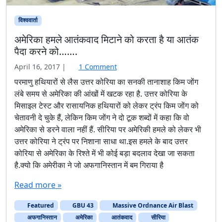
विश्ववार्ता
अमेरिका हमले आतंकवाद मिटाने को करता है या आतंक
पैदा करने को…….
o
April 16, 2017
|
1 Comment
n
परमाणु हथियारों से लैस उत्तर कोरिया का सनकी तानाशाह किम जोंग
अ
लंबे समय से अमेरिका की आंखों में खटक रहा है. उत्तर कोरिया के
मे
मिसाइल टेस्ट और रासायनिक हथियारों को लेकर ट्रंप किम जोंग को
रि
चेतावनी दे चुके हैं, लेकिन किम जोंग ने दो टूक शब्दों में कहा कि वो
का
अमेरिका से डरने वाला नहीं हैं. सीरिया पर अमेरिकी हमले को लेकर भी
ह
म
उत्तर कोरिया ने ट्रंप पर निशाना साधा था.इस हमले के बाद उत्तर
ले
कोरिया से अमेरिका के रिश्ते में भी कोई बड़ा बदलाव देखा जा सकता
आ
है.क्यो कि अमेरीका ने जो अफगानिस्तान में बम गिराया है
तं
क
Read more »
वा
द
Featured
GBU 43
Massive Ordnance Air Blast
मि
अफगानिस्‍तान
अमेरिका
आतंकवाद
सीरिया