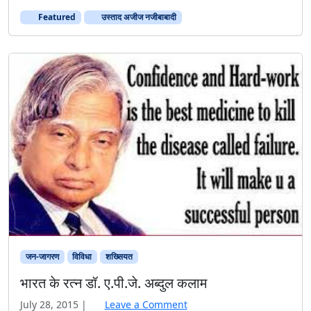
जन-जागरण
विविधा
शख्सियत
भारत के रत्न डॉ. ए.पी.जे. अब्दुल कलाम
July 28, 2015
|
Leave a Comment
विनम्र श्रद्धांजलि! चमत्कारिक प्रतिभा के धनी डॉ0 अवुल पकिर
जैनुलआब्दीन अब्दुल कलाम भारत के ऐसे पहले वैज्ञानिक थें, जो देश के
सब से बडे पद राष्ट्रपति (11वें राष्ट्र पति के रूप में) के पद पर भी
आसीन हुए। वे देश के ऐसे तीसरे राष्ट्रपति (अन्य दो राष्ट्र पति हैं
सर्वपल्लीन राधाकृष्णन और डॉ0 जा़किर […]