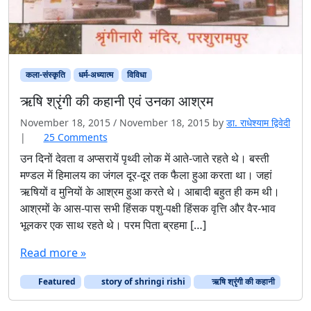
कला-संस्कृति
धर्म-अध्यात्म
विविधा
ऋषि श्रृंगी की कहानी एवं उनका आश्रम
November 18, 2015
/
November 18, 2015
by
डा. राधेश्याम द्विवेदी
o
|
25 Comments
n
उन दिनों देवता व अप्सरायें पृथ्वी लोक में आते-जाते रहते थे। बस्ती
ऋ
मण्डल में हिमालय का जंगल दूर-दूर तक फैला हुआ करता था। जहां
षि
ऋषियों व मुनियों के आश्रम हुआ करते थे। आबादी बहुत ही कम थी।
श्रृं
आश्रमों के आस-पास सभी हिंसक पशु-पक्षी हिंसक वृत्ति और वैर-भाव
गी
भूलकर एक साथ रहते थे। परम पिता ब्रहमा […]
की
क
Read more »
हा
नी
Featured
story of shringi rishi
ए
ऋषि श्रृंगी की कहानी
वं