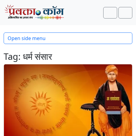
Skip to content
Skip to footer
Search
Men
Open side menu
Tag:
धर्म संसार