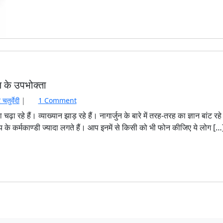
र
वि
शे
ष
-
मु
स्लि
म
फल के उपभोक्ता
आ
र्थि
o
चतुर्वेदी
|
1 Comment
क
n
 चढ़ा रहे हैं। व्याख्यान झाड़ रहे हैं। नागार्जुन के बारे में तरह-तरह का ज्ञान बांट रहे 
ना
ना
त्य के कर्मकाण्डी ज्यादा लगते हैं। आप इनमें से किसी को भी फोन कीजिए ये लोग […
के
गा
बं
र्जु
दी
न
औ
ज
र
न्म
ह
श
म
ती
प
र