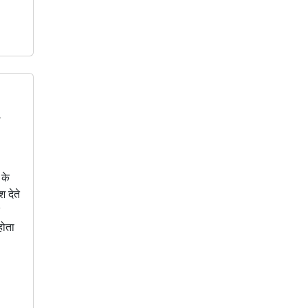
म
 के
 देते
ि
होता