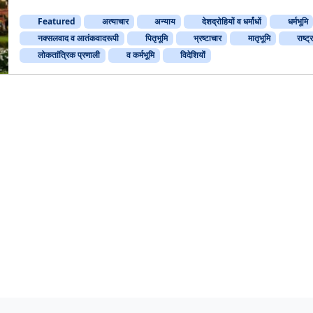
Featured
अत्याचार
अन्‍याय
देशद्रोहियों व धर्मांधों
धर्मभूमि
नक्सलवाद व आतंकवादरूपी
पितृभूमि
भ्रष्टाचार
मातृभूमि
राष्ट्
लोकतांत्रिक प्रणाली
व कर्मभूमि
विदेशियों